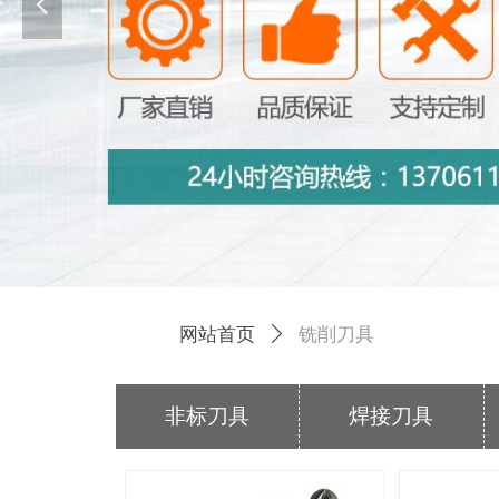
넳
铣削刀具
网站首页
ꄲ
非标刀具
焊接刀具